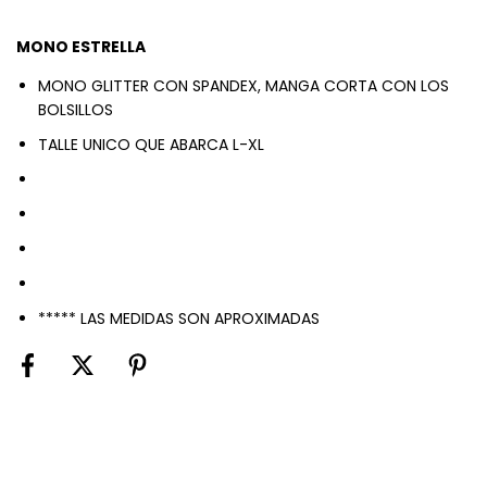
MONO ESTRELLA
MONO GLITTER CON SPANDEX, MANGA CORTA CON LOS
BOLSILLOS
TALLE UNICO QUE ABARCA L-XL
CONTORNO BUSTO : 110
cm
CONTORNO CINTURA :
104cm
CONTORNO CADERA: 114
cm
LARGO : 147
cm
***** LAS MEDIDAS SON APROXIMADAS