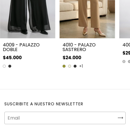
4009 - PALAZZO
4010 - PALAZO
400
DOBLE
SASTRERO
$2
$45.000
$24.000
+1
SUSCRIBITE A NUESTRO NEWSLETTER