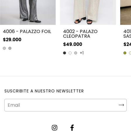
4006 - PALAZZO FOIL
4002 - PALAZO
401
CLEOPATRA
SA
$29.000
$49.000
$2
+1
SUSCRIBITE A NUESTRO NEWSLETTER